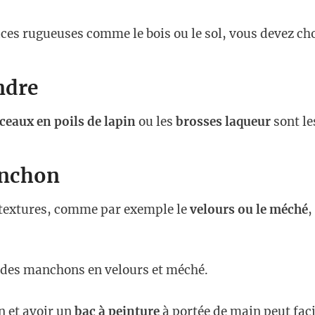
ces rugueuses comme le bois ou le sol, vous devez cho
indre
ceaux en poils de lapin
ou les
brosses laqueur
sont le
anchon
 textures, comme par exemple le
velours ou le méché
,
 des manchons en velours et méché.
n et avoir un
bac à peinture
à portée de main peut facil